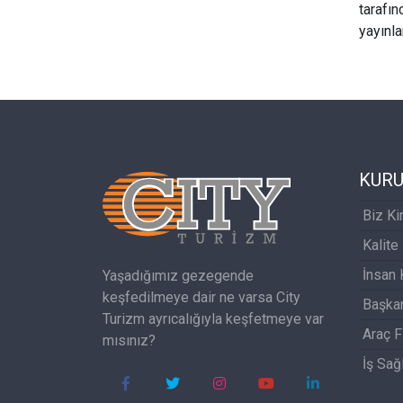
tarafın
yayınla
KUR
Biz Ki
Kalite
İnsan 
Yaşadığımız gezegende
keşfedilmeye dair ne varsa City
Başka
Turizm ayrıcalığıyla keşfetmeye var
Araç F
mısınız?
İş Sağ