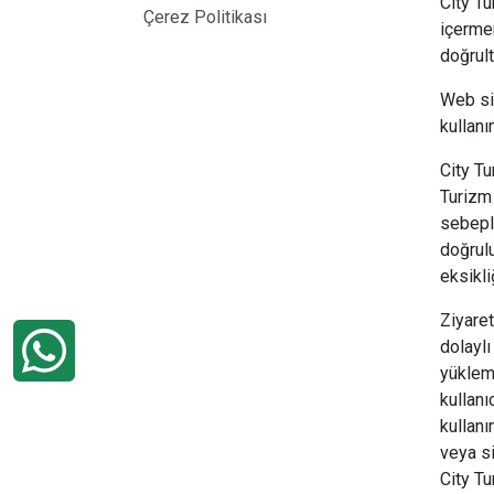
City Tu
Çerez Politikası
içermem
doğrult
Web sit
kullanı
City Tu
Turizm 
sebeple
doğrulu
eksikli
Ziyaret
dolaylı
yükleme
kullanı
kullanı
veya s
City Tu