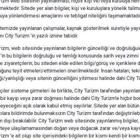
rizm web sitesinin yayınlanması, hiçbir kişi ve/veya kuruluşa her
ektedir. Sitede yer alan bilgiler, kişi ve kuruluşlara yönelik talim
uya yönlendirmesi amaçlarını ve tebligat niteliğini taşımamaktadır
emizde yayınlanan çalışmalar, kaynak gösterilmek suretiyle yayımla
mı City Turizm 'in yazılı iznine tabidir.
rizm, web sitesinde yayınlanan bilgilerin güncelliği ve doğruluğu
'in bu bilgilerin doğruluğu ve tamlığı konusunda sarih veya zımn
 ziyaretçilerin; bu siteden elde edilen bilgi/görüş ve içeriklere
ğunu teyit etmeleri/ettirmeleri önerilmektedir. İnsan hataları, tek
ği/yanlışlığı veya sitenin güncelliğini yitirmesi halinde dahi City T
çiler sisteme girmeleri ile birlikte, City Turizm tarafından yayın
 bir kayıp veya zarar doğması halinde dahi City Turizm'e hiçbir b
yeceğini açık olarak kabul etmiş sayılırlar. Sitede yer alan büt
cılara bildirimde bulunmaksızın City Turizm tarafından değiştirileb
m dışı bırakılabilir. City Turizm web sitesinde yayınlanmış bilgiler
iteye ulaşılamamasından doğan veya doğacak zarar ve/veya kayıp
rizm 'e ait olup site içerisindeki bilgilerin bir kısmı kendi bir kı