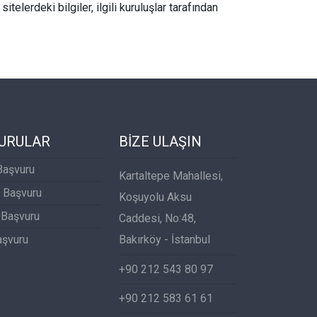
telerdeki bilgiler, ilgili kuruluşlar tarafından
URULAR
BİZE ULAŞIN
Başvuru
Kartaltepe Mahallesi,
 Başvuru
Koşuyolu Aksu
 Başvuru
Caddesi, No:48,
aşvuru
Bakırköy - İstanbul
+90 212 543 80 97
+90 212 583 61 61