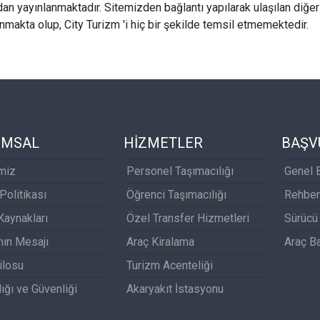
dan yayınlanmaktadır. Sitemizden bağlantı yapılarak ulaşılan diğer si
nmakta olup, City Turizm 'i hiç bir şekilde temsil etmemektedir.
UMSAL
HİZMETLER
BAŞV
miz
Personel Taşımacılığı
Genel 
 Politikası
Öğrenci Taşımacılığı
Rehber
Kaynakları
Özel Transfer Hizmetleri
Sürücü
nın Mesajı
Araç Kiralama
Araç B
ilosu
Turizm Acenteliği
lığı ve Güvenliği
Akaryakıt İstasyonu