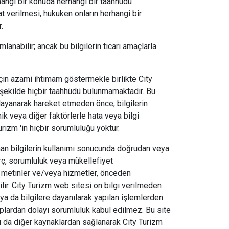
hangi bir konuda herhangi bir taahhüdü
at verilmesi, hukuken onların herhangi bir
.
nabilir; ancak bu bilgilerin ticari amaçlarla
için azami ihtimam göstermekle birlikte City
i şekilde hiçbir taahhüdü bulunmamaktadır. Bu
 dayanarak hareket etmeden önce, bilgilerin
nik veya diğer faktörlerle hata veya bilgi
urizm 'in hiçbir sorumluluğu yoktur.
lanan bilgilerin kullanımı sonucunda doğrudan veya
orç, sorumluluk veya mükellefiyet
ün metinler ve/veya hizmetler, önceden
ilir. City Turizm web sitesi ön bilgi verilmeden
, ya da bilgilere dayanılarak yapılan işlemlerden
lardan dolayı sorumluluk kabul edilmez. Bu site
smı da diğer kaynaklardan sağlanarak City Turizm