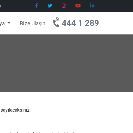
h
444 1 289
ya
Bize Ulaşın
 sayılacaksınız.