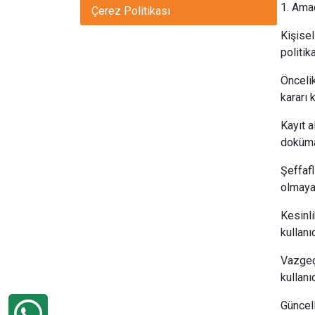
1. Ama
Çerez Politikası
Kişisel
politik
Öncelik
kararı 
Kayıt a
doküma
Şeffafl
olmaya
Kesinli
kullanı
Vazgeç
kullan
Güncell