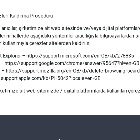
zleri Kaldırma Prosedürü
llanıcılar, şirketimize ait web sitesinde ve/veya dijital platformlar
lerini hallerde aşağıdaki yöntemler aracılığıyla bilgisayarlardan si
in kullanımıyla çerezler sitelerden kaldırılır.
et Explorer – https://support.microsoft.com/en-GB/kb/278835
– https://support.google.com/chrome/answer/95647?hl=en-GB
x – https://support.mozilla.org/en-GB/kb/delete-browsing-searc
//support.apple.com/kb/PH5042?locale=en-GB
rketimize ait web sitemizde / dijital platformlarda kullanılan çerezl