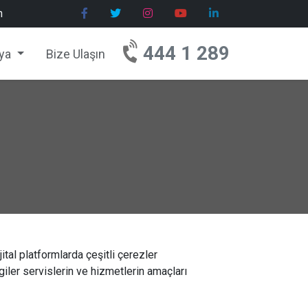
h
444 1 289
ya
Bize Ulaşın
jital platformlarda çeşitli çerezler
lgiler servislerin ve hizmetlerin amaçları