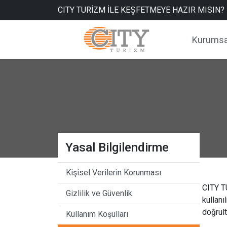
CITY TURİZM İLE KEŞFETMEYE HAZIR MISIN?
Kurumsa
Yasal Bilgilendirme
Kişisel Verilerin Korunması
CITY TU
Gizlilik ve Güvenlik
kullanı
doğrult
Kullanım Koşulları