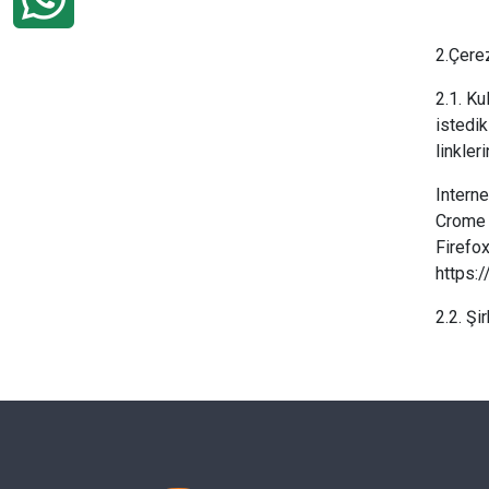
2.Çere
2.1. Ku
istedik
linkler
Intern
Crome 
Firefo
https:
2.2. Şi